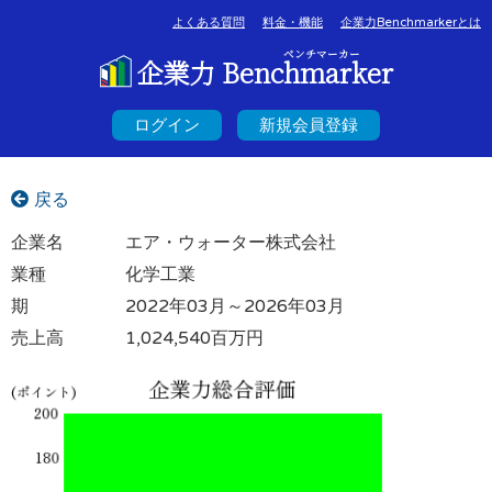
よくある質問
料金・機能
企業力Benchmarkerとは
ベンチマーカー
企業力 Benchmarker
ログイン
新規会員登録
戻る
企業名
エア・ウォーター株式会社
業種
化学工業
期
2022年03月～2026年03月
売上高
1,024,540百万円